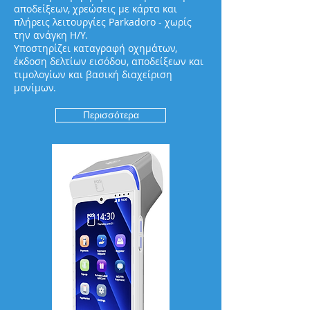
αποδείξεων, χρεώσεις με κάρτα και
πλήρεις λειτουργίες Parkadoro - χωρίς
την ανάγκη H/Υ.
Υποστηρίζει καταγραφή οχημάτων,
έκδοση δελτίων εισόδου, αποδείξεων και
τιμολογίων και βασική διαχείριση
μονίμων.
Περισσότερα