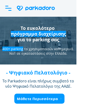
Το ευκολότερο
πρόγραμμα διαχείρισης
για το parking σας
400+ parking
το χρησιμοποιούν καθημερινά.
Νο1 σε εγκαταστάσεις στην Ελλάδα.
- Ψηφιακό Πελατολόγιο -
Το Parkadoro είναι πλήρως συμβατό το
νέο Ψηφιακό Πελατολόγιο της ΑΑΔΕ.
Μάθετε Περισσότερα